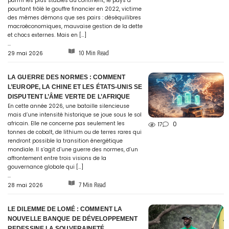
parmi les plus stables du continent, le pays a
pourtant frôlé le gouffre financier en 2022, victime
des mêmes démons que ses pairs : déséquilibres
macroéconomiques, mauvaise gestion de la dette
et chocs externes. Mais en […]
...
10 Min Read
29 mai 2026
LA GUERRE DES NORMES : COMMENT
L’EUROPE, LA CHINE ET LES ÉTATS-UNIS SE
DISPUTENT L’ÂME VERTE DE L’AFRIQUE
En cette année 2026, une bataille silencieuse
mais d’une intensité historique se joue sous le sol
africain. Elle ne concerne pas seulement les
0
17
tonnes de cobalt, de lithium ou de terres rares qui
rendront possible la transition énergétique
mondiale. Il s’agit d’une guerre des normes, d’un
affrontement entre trois visions de la
gouvernance globale qui […]
...
7 Min Read
28 mai 2026
LE DILEMME DE LOMÉ : COMMENT LA
NOUVELLE BANQUE DE DÉVELOPPEMENT
REDESSINE LA SOUVERAINETÉ