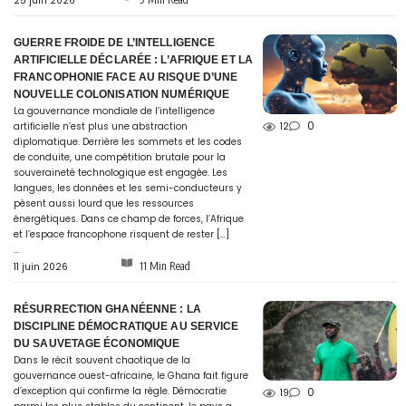
25 juin 2026
GUERRE FROIDE DE L’INTELLIGENCE
ARTIFICIELLE DÉCLARÉE : L’AFRIQUE ET LA
FRANCOPHONIE FACE AU RISQUE D’UNE
NOUVELLE COLONISATION NUMÉRIQUE
La gouvernance mondiale de l’intelligence
0
artificielle n’est plus une abstraction
12
diplomatique. Derrière les sommets et les codes
de conduite, une compétition brutale pour la
souveraineté technologique est engagée. Les
langues, les données et les semi-conducteurs y
pèsent aussi lourd que les ressources
énergétiques. Dans ce champ de forces, l’Afrique
et l’espace francophone risquent de rester […]
...
11 Min Read
11 juin 2026
RÉSURRECTION GHANÉENNE : LA
DISCIPLINE DÉMOCRATIQUE AU SERVICE
DU SAUVETAGE ÉCONOMIQUE
Dans le récit souvent chaotique de la
gouvernance ouest-africaine, le Ghana fait figure
d’exception qui confirme la règle. Démocratie
0
19