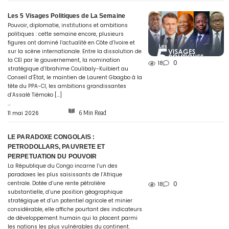
Les 5 Visages Politiques de La Semaine
Pouvoir, diplomatie, institutions et ambitions
politiques : cette semaine encore, plusieurs
figures ont dominé l’actualité en Côte d’Ivoire et
sur la scène internationale. Entre la dissolution de
la CEI par le gouvernement, la nomination
0
18
stratégique d’Ibrahime Coulibaly-Kuibiert au
Conseil d’État, le maintien de Laurent Gbagbo à la
tête du PPA-CI, les ambitions grandissantes
d’Assalé Tiémoko […]
...
6 Min Read
11 mai 2026
LE PARADOXE CONGOLAIS :
PETRODOLLARS, PAUVRETE ET
PERPETUATION DU POUVOIR
La République du Congo incarne l’un des
paradoxes les plus saisissants de l’Afrique
centrale. Dotée d’une rente pétrolière
0
18
substantielle, d’une position géographique
stratégique et d’un potentiel agricole et minier
considérable, elle affiche pourtant des indicateurs
de développement humain qui la placent parmi
les nations les plus vulnérables du continent.