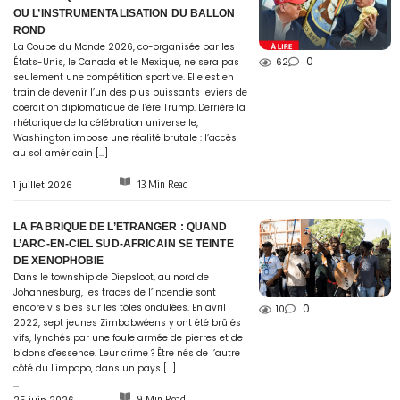
OU L’INSTRUMENTALISATION DU BALLON
ROND
La Coupe du Monde 2026, co-organisée par les
0
États-Unis, le Canada et le Mexique, ne sera pas
62
seulement une compétition sportive. Elle est en
train de devenir l’un des plus puissants leviers de
coercition diplomatique de l’ère Trump. Derrière la
rhétorique de la célébration universelle,
Washington impose une réalité brutale : l’accès
au sol américain […]
...
13 Min Read
1 juillet 2026
LA FABRIQUE DE L’ETRANGER : QUAND
L’ARC-EN-CIEL SUD-AFRICAIN SE TEINTE
DE XENOPHOBIE
Dans le township de Diepsloot, au nord de
Johannesburg, les traces de l’incendie sont
encore visibles sur les tôles ondulées. En avril
0
10
2022, sept jeunes Zimbabwéens y ont été brûlés
vifs, lynchés par une foule armée de pierres et de
bidons d’essence. Leur crime ? Être nés de l’autre
côté du Limpopo, dans un pays […]
...
9 Min Read