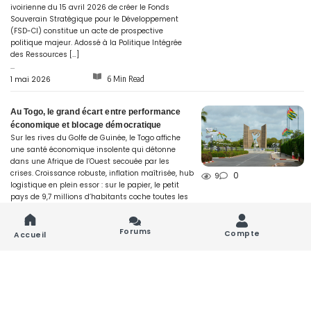
ivoirienne du 15 avril 2026 de créer le Fonds
Souverain Stratégique pour le Développement
(FSD-CI) constitue un acte de prospective
politique majeur. Adossé à la Politique Intégrée
des Ressources […]
...
6 Min Read
1 mai 2026
Au Togo, le grand écart entre performance
économique et blocage démocratique
Sur les rives du Golfe de Guinée, le Togo affiche
une santé économique insolente qui détonne
dans une Afrique de l’Ouest secouée par les
crises. Croissance robuste, inflation maîtrisée, hub
0
9
logistique en plein essor : sur le papier, le petit
pays de 9,7 millions d’habitants coche toutes les
cases du « bon élève » des […]
...
Forums
13 Min Read
Compte
29 avril 2026
Accueil
Les 5 Visages Politiques de la Semaine
Cette semaine met en lumière plusieurs figures
politiques au cœur de dynamiques contrastées
:crise sécuritaire au Mali, tensions internes au