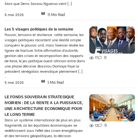
Alors que Denis Sassou Nguesso vient […]
...
15 Min Read
6 mai 2026
Les 5 visages politiques de la semaine
Pouvoir, tensions et résilience : cette semaine, les
visages politiques racontent une réalité simple :
conquérir le pouvoir unit, mais l’exercer révèle les
lignes de fracture. Entre affirmation d’autorité,
gestion des crises et recomposition des rapports
0
17
de force, le jeu politique ouest-africain entre dans
une phase décisive. Bassirou Diomaye Faye Le
président sénégalais revendique pleinement […]
...
5 Min Read
5 mai 2026
LE FONDS SOUVERAIN STRATEGIQUE
IVOIRIEN : DE LA RENTE A LA PUISSANCE,
UNE ARCHITECTURE ECONOMIQUE POUR
LE LONG TERME
Dans un système international de plus en plus
0
fragmenté, où les équilibres économiques se
12
redéfinissent sous l’effet des crises énergétiques
et des tensions géopolitiques, la décision