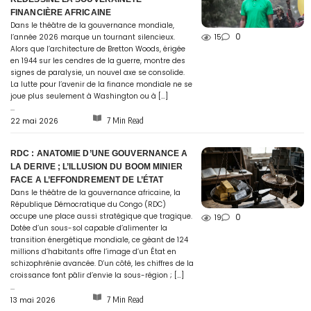
FINANCIÈRE AFRICAINE
Dans le théâtre de la gouvernance mondiale,
0
l’année 2026 marque un tournant silencieux.
15
Alors que l’architecture de Bretton Woods, érigée
en 1944 sur les cendres de la guerre, montre des
signes de paralysie, un nouvel axe se consolide.
La lutte pour l’avenir de la finance mondiale ne se
joue plus seulement à Washington ou à […]
...
7 Min Read
22 mai 2026
RDC : ANATOMIE D’UNE GOUVERNANCE A
LA DERIVE ; L’ILLUSION DU BOOM MINIER
FACE A L’EFFONDREMENT DE L’ÉTAT
Dans le théâtre de la gouvernance africaine, la
République Démocratique du Congo (RDC)
occupe une place aussi stratégique que tragique.
0
19
Dotée d’un sous-sol capable d’alimenter la
transition énergétique mondiale, ce géant de 124
millions d’habitants offre l’image d’un État en
schizophrénie avancée. D’un côté, les chiffres de la
croissance font pâlir d’envie la sous-région ; […]
...
7 Min Read
13 mai 2026