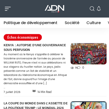
Politique de développement
Société
Culture
Échos économiques
KENYA : AUTOPSIE D’UNE GOUVERNANCE
SOUS PERFUSION
Au moment où le Kenya s’apprête à célébrer le
troisième anniversaire de l’arrivée au pouvoir de
WILLIAM RUTO, l’heure n’est ni aux célébrations ni
aux slogans du hustler nation. Le pays, jadis
0
14
présenté comme un îlot de stabilité et un
laboratoire du libéralisme économique en Afrique
de l’Est, donne aujourd’hui l’image d’une
démocratie essoufflée et d’une […]
...
14 Min Read
7 juillet 2026
LA COUPE DU MONDE DANS L’ASSIETTE DE
LA POLITIQUE TRUMP : LE MONDIAL 2026