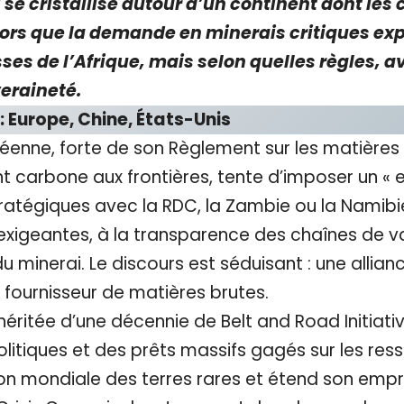
se cristallise autour d’un continent dont les c
lors que la demande en minerais critiques expl
sses de l’Afrique, mais selon quelles règles, a
veraineté.
 Europe, Chine, États-Unis
opéenne, forte de son Règlement sur les matières
arbone aux frontières, tente d’imposer un « ex
tratégiques avec la RDC, la Zambie ou la Namib
exigeantes, à la transparence des chaînes de v
 du minerai. Le discours est séduisant : une al
e fournisseur de matières brutes.
 héritée d’une décennie de Belt and Road Initiativ
olitiques et des prêts massifs gagés sur les res
on mondiale des terres rares et étend son empr