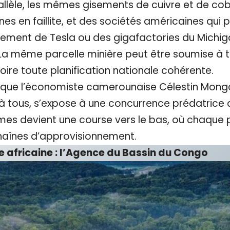
rallèle, les mêmes gisements de cuivre et de c
nes en faillite, et des sociétés américaines qu
nnement de Tesla ou des gigafactories du Michig
La même parcelle minière peut être soumise à tr
soire toute planification nationale cohérente.
que l’économiste camerounaise Célestin Monga a
s à tous, s’expose à une concurrence prédatrice 
mes devient une course vers le bas, où chaque pu
chaînes d’approvisionnement.
e africaine : l’Agence du Bassin du Congo