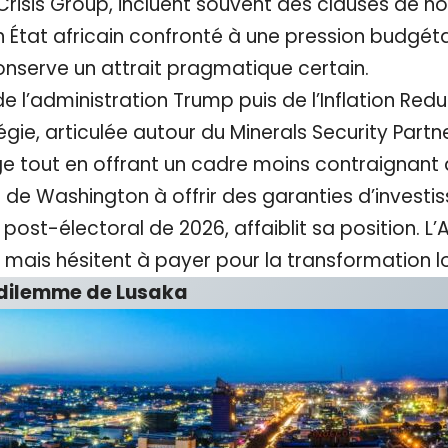
 Crisis Group, incluent souvent des clauses de n
 un État africain confronté à une pression budgéta
nserve un attrait pragmatique certain.
 de l’administration Trump puis de l’Inflation Red
égie, articulée autour du Minerals Security Partne
ge tout en offrant un cadre moins contraignant
é de Washington à offrir des garanties d’invest
ost-électoral de 2026, affaiblit sa position. L’Af
 mais hésitent à payer pour la transformation lo
 dilemme de Lusaka