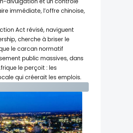
on-divulgation et un contrôle
ire immédiate, l’offre chinoise,
uction Act révisé, naviguent
rship, cherche à briser le
 que le carcan normatif
issement public massives, dans
rique le perçoit : les
cale qui créerait les emplois.