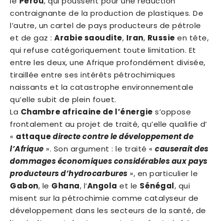
le
Pérou
, qui poussent pour une réduction
contraignante de la production de plastiques. De
l’autre, un cartel de pays producteurs de pétrole
et de gaz :
Arabie saoudite
,
Iran
,
Russie
en tête,
qui refuse catégoriquement toute limitation. Et
entre les deux, une Afrique profondément divisée,
tiraillée entre ses intérêts pétrochimiques
naissants et la catastrophe environnementale
qu’elle subit de plein fouet.
La
Chambre africaine de l’énergie
s’oppose
frontalement au projet de traité, qu’elle qualifie d’
«
attaque
directe contre le développement de
l’Afrique
». Son argument : le traité «
causerait des
dommages économiques considérables aux pays
producteurs d’hydrocarbures
», en particulier le
Gabon
, le
Ghana
, l’
Angola
et le
Sénégal
, qui
misent sur la pétrochimie comme catalyseur de
développement dans les secteurs de la santé, de