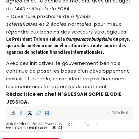
agricoles
et *8 écoles de métiers, avec un budget
de *
440 milliards de FCFA
.
– Ouverture prochaine de
6 lycées
scientifiques
et
2 écoles normales
, pour mieux
répondre aux besoins des secteurs stratégiques.
Le Président Talon a salué la
transparence budgétaire
du pays,
qui a valu au Bénin une amélioration de sa note auprès des
agences de notation financière internationales.
Avec ces initiatives, le gouvernement béninois
continue de poser les bases d’un développement
inclusif et durable, consolidant sa position parmi
les économies émergentes du continent
Rédactrice en chef N’GUESSAN SOPIE ELODIE
JESSICA.
2 Min Read
ADN Politics
Publié le 21 février 2025
3
1 commentaire
41