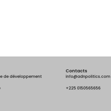
Contacts
que de développement
info@adnpolitics.com
é
+225 0150565656
e